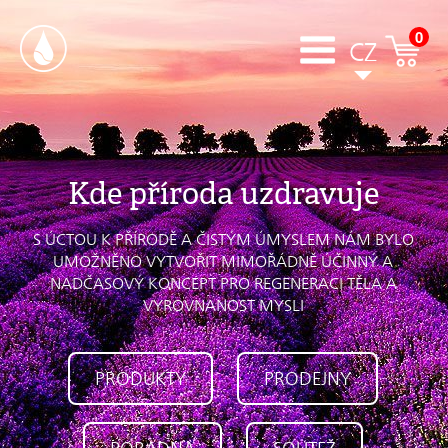
0
CZ
Kde příroda uzdravuje
S ÚCTOU K PŘÍRODĚ A ČISTÝM ÚMYSLEM NÁM BYLO
UMOŽNĚNO VYTVOŘIT MIMOŘÁDNĚ ÚČINNÝ A
NADČASOVÝ KONCEPT PRO REGENERACI TĚLA A
VYROVNANOST MYSLI
PRODUKTY
PRODEJNY