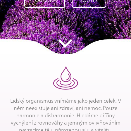
PORADNA
SOUTEŽ
Lidský organismus vnímáme jako jeden celek. V
něm neexistuje ani zdraví, ani nemoc. Pouze
harmonie a disharmonie. Hledáme příčiny
vychýlení z rovnováhy a jemným ovlivňováním
navracíme tělu přirozenou sílu a vitalitu.