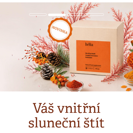
Nový konce
t
opalování