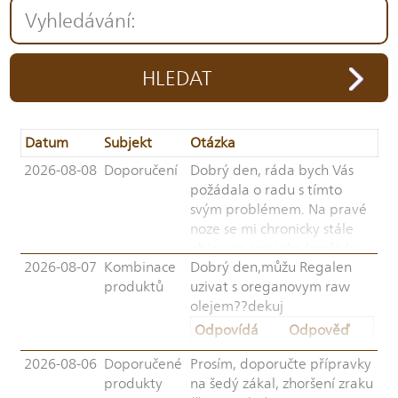
HLEDAT
Datum
Subjekt
Otázka
2026-08-08
Doporučení
Dobrý den, ráda bych Vás
požádala o radu s tímto
svým problémem. Na pravé
noze se mi chronicky stále
objevuje cosi jako kopřivka
2026-08-07
Kombinace
Dobrý den,můžu Regalen
na nártu. Noha pálí, je rudá.
produktů
uzivat s oreganovym raw
Zklidnění je po odpočinku,
olejem??dekuj
ale v momentě jakékoliv
zátěže, nebo po jídle je noha
Odpovídá
Odpověď
zase horká a pupínky
Ing. Kateřina
Dobrý den,
2026-08-06
Doporučené
Prosím, doporučte přípravky
vystouplé. Dále co mne trápí
Karmazínová
tato
produkty
na šedý zákal, zhoršení zraku
jsou velmi četné drobné
poradna