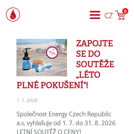
0
CZ
ZAPOJTE
SE DO
SOUTĚŽE
„LÉTO
PLNÉ POKUŠENÍ“!
1. 7. 2026
Společnost Energy Czech Republic
a.s. vyhlašuje od 1. 7. do 31. 8. 2026
LETNÍ SOUTĚŽ O CENY!