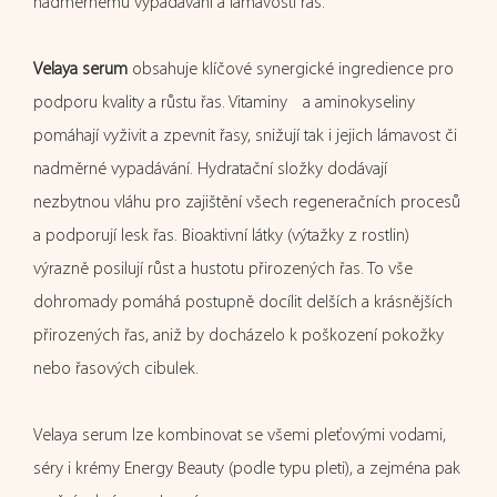
nadměrnému vypadávání a lámavosti řas.
Velaya serum
obsahuje klíčové synergické ingredience pro
podporu kvality a růstu řas. Vitaminy a aminokyseliny
pomáhají vyživit a zpevnit řasy, snižují tak i jejich lámavost či
nadměrné vypadávání. Hydratační složky dodávají
nezbytnou vláhu pro zajištění všech regeneračních procesů
a podporují lesk řas. Bioaktivní látky (výtažky z rostlin)
výrazně posilují růst a hustotu přirozených řas. To vše
dohromady pomáhá postupně docílit delších a krásnějších
přirozených řas, aniž by docházelo k poškození pokožky
nebo řasových cibulek.
Velaya serum lze kombinovat se všemi pleťovými vodami,
séry i krémy Energy Beauty (podle typu pleti), a zejména pak