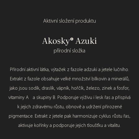
Aktivní složení produktu
Akosky® Azuki
přírodní složka
Capixyl je komplex složený z peptidu a extraktu z jetele, který
Přírodní aktivní látka, výtažek z fazole adzuki a jetele lučního.
Přírodní aktivní látka, vodný extrakt ze semen vojtěšky seté,
stimuluje regeneraci řas a zvyšuje počet aktivních folikul.
obsahující ideální množství a poměr minerálů (zejména síry)
Extrakt z fazole obsahuje velké množství bílkovin a minerálů,
Působí zároveň na třech místech: v řasové cibulce, kde
jako jsou sodík, draslík, vápník, hořčík, železo, zinek a fosfor,
a peptidů, bílkovin a vitaminů. Síra je nepostradatelná pro
podporuje růst nových řas, dále v řasovém folikulu, kde
vitaminy A a skupiny B. Podporuje výživu i lesk řas a přispívá
tvorbu keratinu, hlavní bílkoviny, která tvoří strukturu řas. Tím
zabraňuje jeho poškození a zmenšování, a do třetice přímo v
poskytuje ideální podmínky pro zvýšení hustoty řas. AC
k jejich zdravému růstu, obnově a udržení přirozené
pokožce u linie řas, kde díky svému antioxidačnímu účinku
pigmentace. Extrakt z jetele pak harmonizuje cyklus růstu řas,
AlfalfaBoost navíc pečuje o pokožku řas, snižuje její
zamezuje zánětům, podporuje lepší prokrvení a rychlejší
podráždění, začervenání a udržuje ji hydratovanou.
aktivuje kořínky a podporuje jejich tloušťku a vitalitu.
regeneraci.