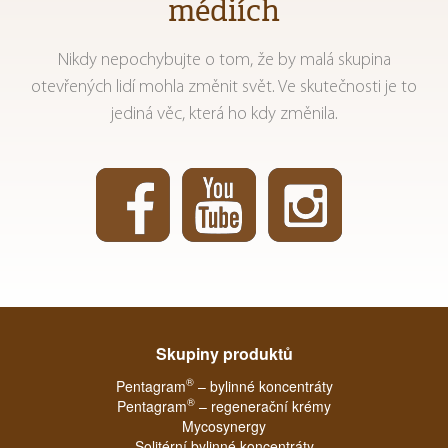
médiích
Nikdy nepochybujte o tom, že by malá skupina
otevřených lidí mohla změnit svět. Ve skutečnosti je to
jediná věc, která ho kdy změnila.
Skupiny produktů
®
Pentagram
– bylinné koncentráty
®
Pentagram
– regenerační krémy
Mycosynergy
Solitérní bylinné koncentráty