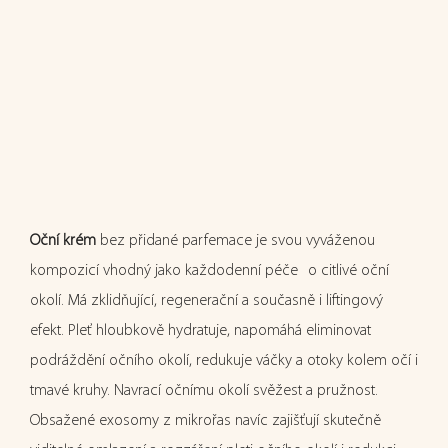
Oční krém
bez přidané parfemace je svou vyváženou
kompozicí vhodný jako každodenní péče o citlivé oční
okolí. Má zklidňující, regenerační a současně i liftingový
efekt. Pleť hloubkově hydratuje, napomáhá eliminovat
podráždění očního okolí, redukuje váčky a otoky kolem očí i
tmavé kruhy. Navrací očnímu okolí svěžest a pružnost.
Obsažené exosomy z mikrořas navíc zajišťují skutečně