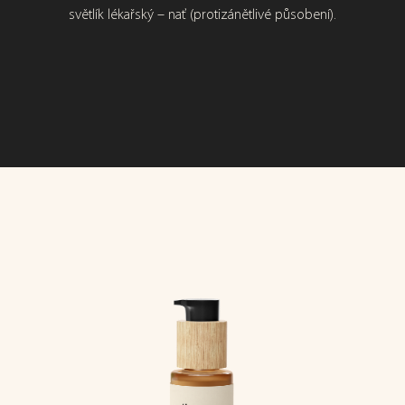
zmírňovat ochablé oční kontury. Pokožku tonizují, zjemňují a
Viditelně redukují výskyt hyperpigmentace a podporují
světlík lékařský – nať (protizánětlivé působení).
zmírňují otoky i vrásky.
vyvážený a jednotný tón pleti.