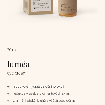
20 ml
luméa
eye cream
hloubková hydratace očního okolí
redukce vrásek a pigmentových skvrn
zmírnění otoků, kruhů a váčků pod očima