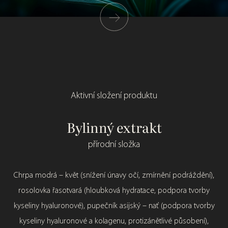
Aktivní složení produktu
Bylinný extrakt
přírodní složka
Bioaktivní látka získaná z řas. Obsahuje účinné exosomy
Přírodní aktivní látka, která spojuje energizující účinky mořské
Chrpa modrá – květ (snížení únavy očí, zmírnění podráždění),
(mikroskopické váčky) produkované buňkami, které slouží k
vody a mořského alginátu (oligosacharidu z řas) s
rosolovka řasotvará (hloubková hydratace, podpora tvorby
mezibuněčné komunikaci a přenosu informací. Mají
hydratačními a detoxikačními účinky. Společně mají
schopnost stimulovat regenerační procesy, podporovat zdraví
kyseliny hyaluronové), pupečník asijský – nať (podpora tvorby
schopnost redukovat váčky pod očima ihned po aplikaci a
kyseliny hyaluronové a kolagenu, protizánětlivé působení),
pokožky a přirozeně obnovovat její mladistvý vzhled.