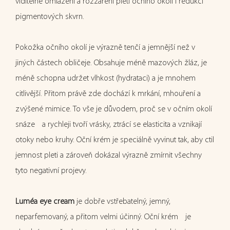
viditelné omlazení a rozzáření pleti očního okolí i redukci
pigmentových skvrn.
Pokožka očního okolí je výrazně tenčí a jemnější než v
jiných částech obličeje. Obsahuje méně mazových žláz, je
méně schopna udržet vlhkost (hydrataci) a je mnohem
citlivější. Přitom právě zde dochází k mrkání, mhouření a
zvýšené mimice. To vše je důvodem, proč se v očním okolí
snáze a rychleji tvoří vrásky, ztrácí se elasticita a vznikají
otoky nebo kruhy. Oční krém je speciálně vyvinut tak, aby ctil
jemnost pleti a zároveň dokázal výrazně zmírnit všechny
tyto negativní projevy.
Luméa eye cream
je dobře vstřebatelný, jemný,
neparfemovaný, a přitom velmi účinný. Oční krém je