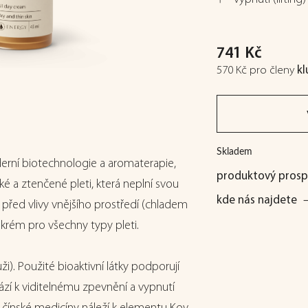
741 Kč
570 Kč
pro členy
k
Skladem
oderní biotechnologie a aromaterapie,
produktový prosp
é a ztenčené pleti, která neplní svou
kde nás najdete
i před vlivy vnějšího prostředí (chladem
í krém pro všechny typy pleti.
). Použité bioaktivní látky podporují
ází k viditelnému zpevnění a vypnutí