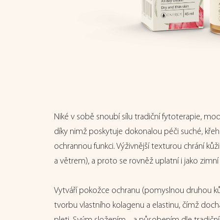
Niké v sobě snoubí sílu tradiční fytoterapie, m
díky nimž poskytuje dokonalou péči suché, křehk
ochrannou funkci. Výživnější texturou chrání kůž
a větrem), a proto se rovněž uplatní i jako zimn
Vytváří pokožce ochranu (pomyslnou druhou kůži
tvorbu vlastního kolagenu a elastinu, čímž doch