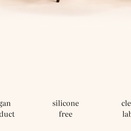
gan
silicone
cl
duct
free
la