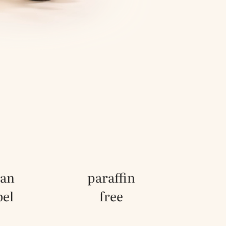
ean
paraffin
bel
free