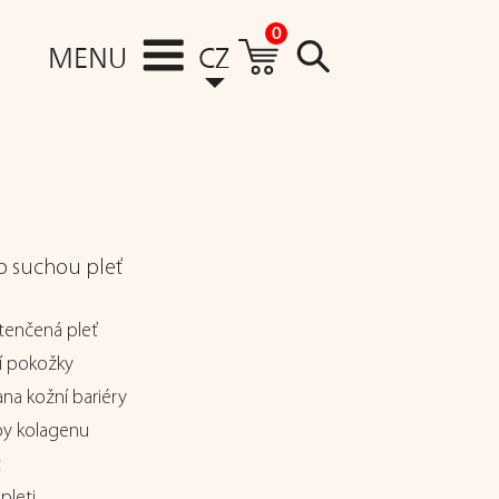
0
MENU
CZ
o suchou pleť
tenčená pleť
ní pokožky
na kožní bariéry
by kolagenu
t
 pleti