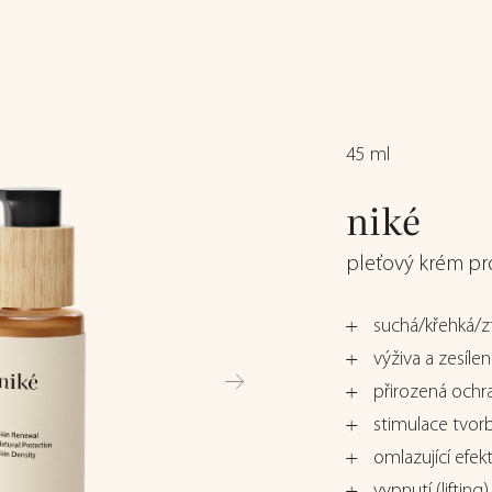
45 ml
niké
pleťový krém pr
suchá/křehká/z
výživa a zesíle
přirozená ochra
stimulace tvor
omlazující efek
vypnutí (lifting)