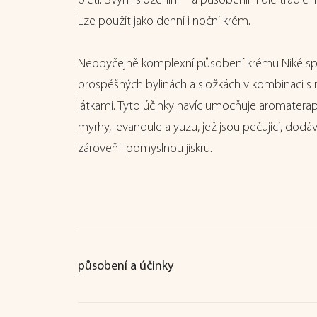
pleti. Svým složením a působením dle tradiční 
Lze použít jako denní i noční krém.
Neobyčejně komplexní působení krému Niké spoč
prospěšných bylinách a složkách v kombinaci s
látkami. Tyto účinky navíc umocňuje aromaterap
myrhy, levandule a yuzu, jež jsou pečující, dodá
zároveň i pomyslnou jiskru.
působení a účinky