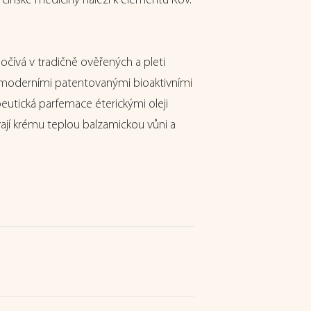
čínské medicíny náleží k elementu Kov.
ívá v tradičně ověřených a pleti
 moderními patentovanými bioaktivními
eutická parfemace éterickými oleji
vají krému teplou balzamickou vůni a