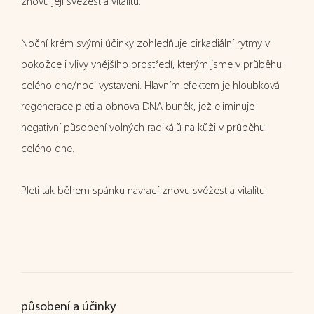
znovu její svěžest a vitalitu.
Noční krém svými účinky zohledňuje cirkadiální rytmy v
pokožce i vlivy vnějšího prostředí, kterým jsme v průběhu
celého dne/noci vystaveni. Hlavním efektem je hloubková
regenerace pleti a obnova DNA buněk, jež eliminuje
negativní působení volných radikálů na kůži v průběhu
celého dne.
Pleti tak během spánku navrací znovu svěžest a vitalitu.
působení a účinky