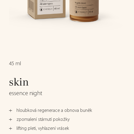
45 ml
skin
essence night
hloubková regenerace a obnova buněk
zpomalení stárnutí pokožky
lifting pleti, vyhlazení vrásek