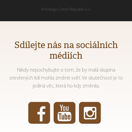
© Energy Czech Republic a.s.
Sdílejte nás na sociálních
médiích
Nikdy nepochybujte o tom, že by malá skupina
otevřených lidí mohla změnit svět. Ve skutečnosti je to
jediná věc, která ho kdy změnila.