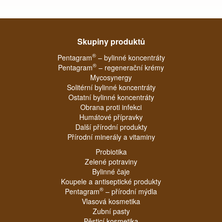
Skupiny produktů
®
Pentagram
– bylinné koncentráty
®
Pentagram
– regenerační krémy
Mycosynergy
Solitérní bylinné koncentráty
Ostatní bylinné koncentráty
Obrana proti infekci
Humátové přípravky
Další přírodní produkty
Přírodní minerály a vitaminy
Probiotika
Zelené potraviny
Bylinné čaje
Koupele a antiseptické produkty
®
Pentagram
– přírodní mýdla
Vlasová kosmetika
Zubní pasty
Pěsticí kosmetika