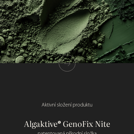
Aktivní složení produktu
®
Algaktive® GenoFix Nite
patentovaná přírodní složka