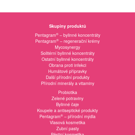
Skupiny produktů
®
Pentagram
– bylinné koncentráty
®
Pentagram
– regenerační krémy
Mycosynergy
Solitérní bylinné koncentráty
Ostatní bylinné koncentráty
Obrana proti infekci
Humátové přípravky
Další přírodní produkty
Přírodní minerály a vitaminy
Probiotika
Zelené potraviny
Bylinné čaje
Koupele a antiseptické produkty
®
Pentagram
– přírodní mýdla
Vlasová kosmetika
Zubní pasty
Pěsticí kosmetika