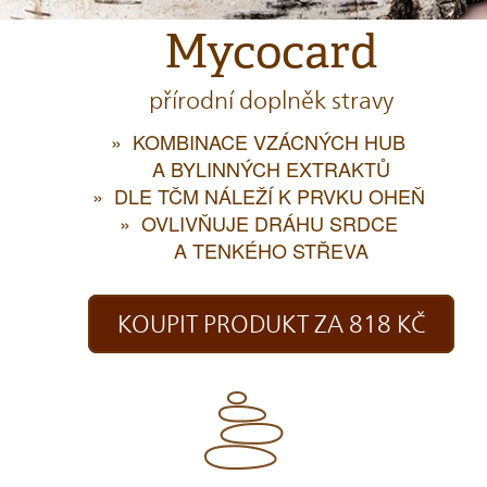
Mycocard
přírodní doplněk stravy
KOMBINACE VZÁCNÝCH HUB
A BYLINNÝCH EXTRAKTŮ
DLE TČM NÁLEŽÍ K PRVKU OHEŇ
OVLIVŇUJE DRÁHU SRDCE
A TENKÉHO STŘEVA
KOUPIT PRODUKT ZA 818 KČ