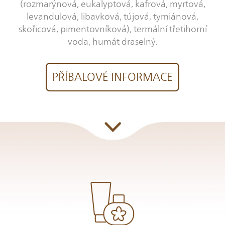
(rozmarýnová, eukalyptová, kafrová, myrtová,
levandulová, libavková, tújová, tymiánová,
skořicová, pimentovníková), termální třetihorní
voda, humát draselný.
PŘÍBALOVÉ INFORMACE