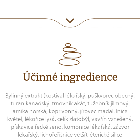
Účinné ingredience
Bylinný extrakt (kostival lékařský, puškvorec obecný,
turan kanadský, trnovník akát, tužebník jilmový,
arnika horská, kopr vonný, jírovec maďal, lnice
květel, lékořice lysá, celík zlatobýl, vavřín vznešený,
pískavice řecké seno, komonice lékařská, zázvor
lékařský, lichořeřišnice větší), éterické silice