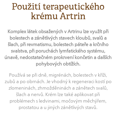
Použití terapeutického
krému Artrin
Komplex látek obsažených v Artrinu lze využít při
bolestech a zánětlivých stavech kloubů, svalů a
šlach, při revmatismu, bolestech páteře a krčního
svalstva, při poruchách lymfatického systému,
únavě, nedostatečném prokrvení končetin a dalších
pohybových obtížích.
Používá se při dně, migrénách, bolestech v kříži,
zubů a po obrnách. Je vhodný k regeneraci kostí po
zlomeninách, zhmožděninách a zánětech svalů,
šlach a nervů. Krém lze také aplikovat při
problémech s ledvinami, močovým měchýřem,
prostatou a u jiných zánětlivých stavů.