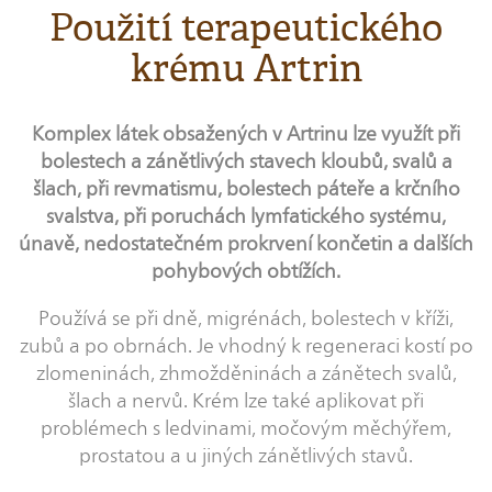
Použití terapeutického
krému Artrin
Komplex látek obsažených v Artrinu lze využít při
bolestech a zánětlivých stavech kloubů, svalů a
šlach, při revmatismu, bolestech páteře a krčního
svalstva, při poruchách lymfatického systému,
únavě, nedostatečném prokrvení končetin a dalších
pohybových obtížích.
Používá se při dně, migrénách, bolestech v kříži,
zubů a po obrnách. Je vhodný k regeneraci kostí po
zlomeninách, zhmožděninách a zánětech svalů,
šlach a nervů. Krém lze také aplikovat při
problémech s ledvinami, močovým měchýřem,
prostatou a u jiných zánětlivých stavů.