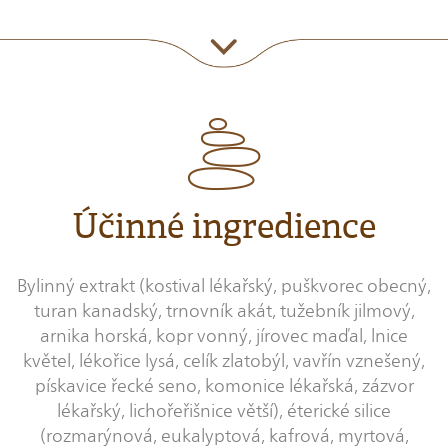
Účinné ingredience
Bylinný extrakt (kostival lékařský, puškvorec obecný,
turan kanadský, trnovník akát, tužebník jilmový,
arnika horská, kopr vonný, jírovec maďal, lnice
květel, lékořice lysá, celík zlatobýl, vavřín vznešený,
pískavice řecké seno, komonice lékařská, zázvor
lékařský, lichořeřišnice větší), éterické silice
(rozmarýnová, eukalyptová, kafrová, myrtová,