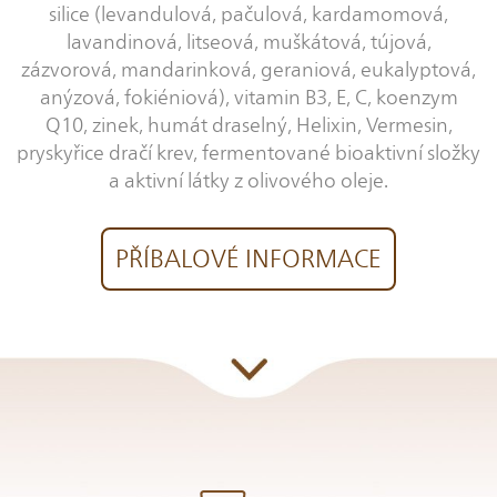
silice (levandulová, pačulová, kardamomová,
lavandinová, litseová, muškátová, tújová,
zázvorová, mandarinková, geraniová, eukalyptová,
anýzová, fokiéniová), vitamin B3, E, C, koenzym
Q10, zinek, humát draselný, Helixin, Vermesin,
pryskyřice dračí krev, fermentované bioaktivní složky
a aktivní látky z olivového oleje.
PŘÍBALOVÉ INFORMACE