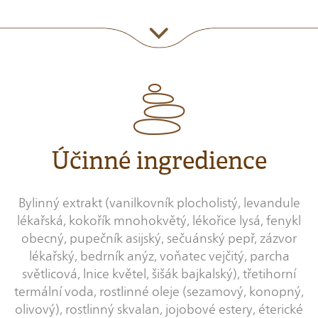
Účinné ingredience
Bylinný extrakt (vanilkovník plocholistý, levandule
lékařská, kokořík mnohokvětý, lékořice lysá, fenykl
obecný, pupečník asijský, sečuánský pepř, zázvor
lékařský, bedrník anýz, voňatec vejčitý, parcha
světlicová, lnice květel, šišák bajkalský), třetihorní
termální voda, rostlinné oleje (sezamový, konopný,
olivový), rostlinný skvalan, jojobové estery, éterické