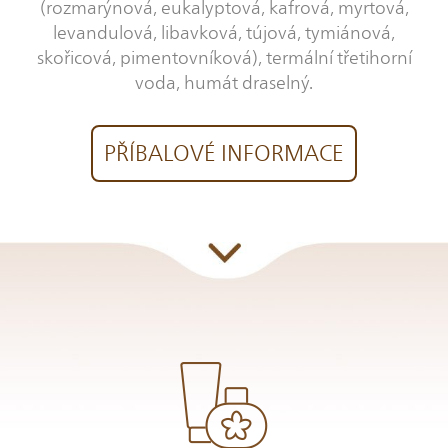
(rozmarýnová, eukalyptová, kafrová, myrtová,
levandulová, libavková, tújová, tymiánová,
skořicová, pimentovníková), termální třetihorní
voda, humát draselný.
PŘÍBALOVÉ INFORMACE