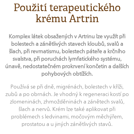
Použití terapeutického
krému Artrin
Komplex látek obsažených v Artrinu lze využít při
bolestech a zánětlivých stavech kloubů, svalů a
šlach, při revmatismu, bolestech páteře a krčního
svalstva, při poruchách lymfatického systému,
únavě, nedostatečném prokrvení končetin a dalších
pohybových obtížích.
Používá se při dně, migrénách, bolestech v kříži,
zubů a po obrnách. Je vhodný k regeneraci kostí po
zlomeninách, zhmožděninách a zánětech svalů,
šlach a nervů. Krém lze také aplikovat při
problémech s ledvinami, močovým měchýřem,
prostatou a u jiných zánětlivých stavů.