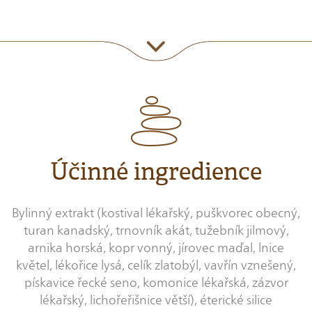
Účinné ingredience
Bylinný extrakt (kostival lékařský, puškvorec obecný,
turan kanadský, trnovník akát, tužebník jilmový,
arnika horská, kopr vonný, jírovec maďal, lnice
květel, lékořice lysá, celík zlatobýl, vavřín vznešený,
pískavice řecké seno, komonice lékařská, zázvor
lékařský, lichořeřišnice větší), éterické silice