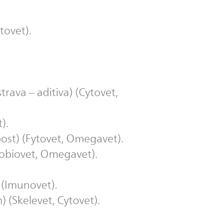
tovet).
rava – aditiva) (Cytovet,
).
bost) (Fytovet, Omegavet).
robiovet, Omegavet).
) (Imunovet).
 (Skelevet, Cytovet).