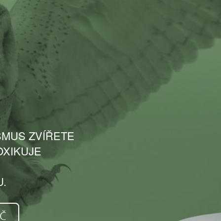
SMUS ZVÍŘETE
OXIKUJE
U.
KČ