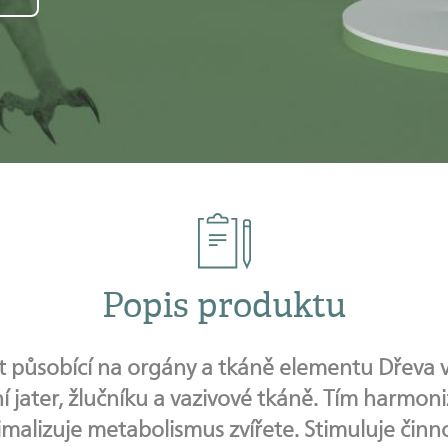
Popis produktu
át působící na orgány a tkáně elementu Dřev
í jater, žlučníku a vazivové tkáně. Tím harmon
timalizuje metabolismus zvířete. Stimuluje čin