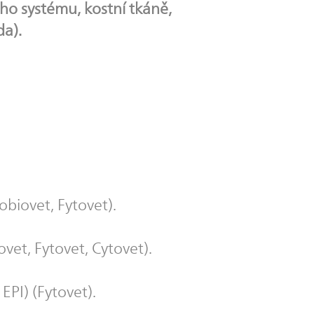
ého systému, kostní tkáně,
a).
biovet, Fytovet).
ovet, Fytovet, Cytovet).
EPI) (Fytovet).