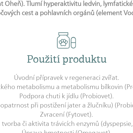
 Oheň). Tlumí hyperaktivitu ledvin, lymfatick
čových cest a pohlavních orgánů (element Vod
Použití produktu
Úvodní přípravek v regeneraci zvířat.
kého metabolismu a metabolismu bílkovin (Pro
Podpora chuti k jídlu (Probiovet).
opatrnost při postižení jater a žlučníku) (Probi
Zvracení (Fytovet).
vorba či aktivita trávicích enzymů (dyspepsie, 
Úprava hmotnosti (Omegavet).