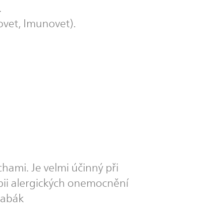
.
ovet, Imunovet).
hami. Je velmi účinný při
apii alergických onemocnění
rabák