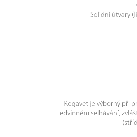
Solidní útvary 
Regavet je výborný při p
ledvinném selhávání, zvláš
(stř