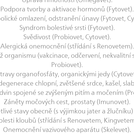
Podpora tvorby a aktivace hormonů (Fytovet).
lické omlazení, odstranění únavy (Fytovet, Cy
Syndrom bolestivé srsti (Fytovet).
Svědivost (Probiovet, Cytovet).
Alergická onemocnění (střídání s Renovetem).
ž organismu (vakcinace, odčervení, nekvalitní st
Probiovet).
travy organofosfáty, organickými jedy (Cytovet
egenerace chlopní, zvětšené srdce, kašel, sla
edvin spojené se zvýšeným pitím a močením (P
Záněty močových cest, prostaty (Imunovet).
livé stavy obecně (s výjimkou jater a žlučníku
olesti kloubů (střídání s Renovetem, Kingvetem)
Onemocnění vazivového aparátu (Skelevet).