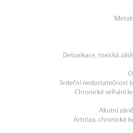
Metabo
Detoxikace, toxická zátě
O
Srdeční nedostatečnost (d
Chronické selhání l
Akutní zánět
Artróza, chronické b