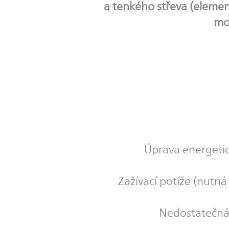
a tenkého střeva (element
mo
Úprava energetic
Zažívací potíže (nutná 
Nedostatečná t