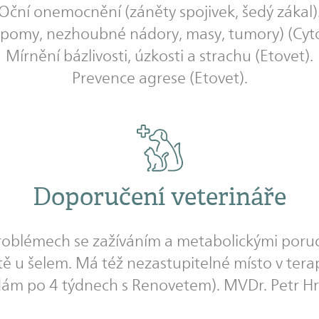
Oční onemocnění (záněty spojivek, šedý zákal)
(lipomy, nezhoubné nádory, masy, tumory) (Cyt
Mírnění bázlivosti, úzkosti a strachu (Etovet).
Prevence agrese (Etovet).
Doporučení veterináře
roblémech se zažíváním a metabolickými poruc
tě u šelem. Má též nezastupitelné místo v ter
ídám po 4 týdnech s Renovetem). MVDr. Petr H