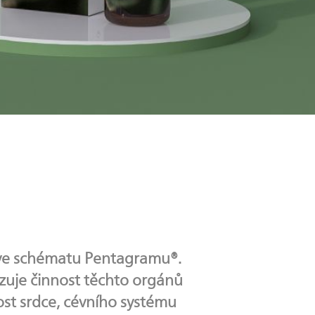
a ve schématu Pentagramu®.
izuje činnost těchto orgánů
nost srdce, cévního systému