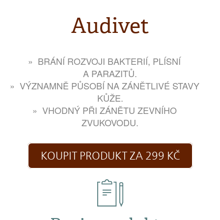
Audivet
BRÁNÍ ROZVOJI BAKTERIÍ, PLÍSNÍ
A PARAZITŮ.
VÝZNAMNĚ PŮSOBÍ NA ZÁNĚTLIVÉ STAVY
KŮŽE.
VHODNÝ PŘI ZÁNĚTU ZEVNÍHO
ZVUKOVODU.
KOUPIT PRODUKT ZA 299 KČ