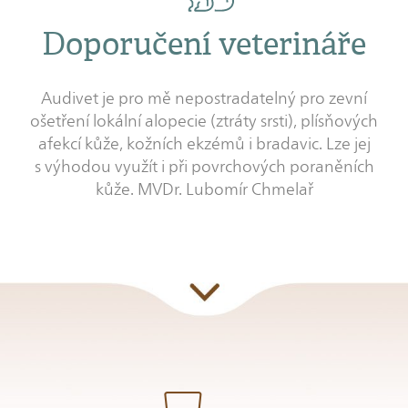
Doporučení veterináře
Audivet je pro mě nepostradatelný pro zevní
ošetření lokální alopecie (ztráty srsti), plísňových
afekcí kůže, kožních ekzémů i bradavic. Lze jej
s výhodou využít i při povrchových poraněních
kůže. MVDr. Lubomír Chmelař