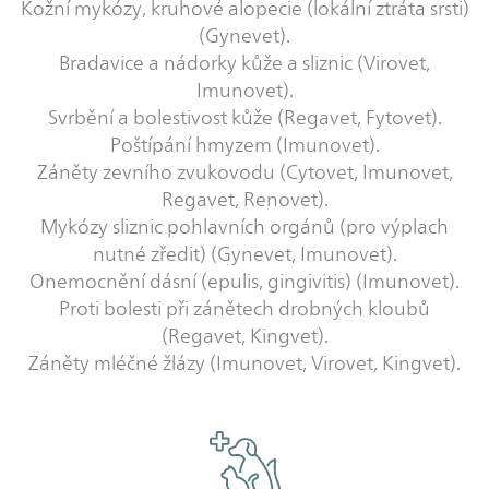
Kožní mykózy, kruhové alopecie (lokální ztráta srsti)
(Gynevet).
Bradavice a nádorky kůže a sliznic (Virovet,
Imunovet).
Svrbění a bolestivost kůže (Regavet, Fytovet).
Poštípání hmyzem (Imunovet).
Záněty zevního zvukovodu (Cytovet, Imunovet,
Regavet, Renovet).
Mykózy sliznic pohlavních orgánů (pro výplach
nutné zředit) (Gynevet, Imunovet).
Onemocnění dásní (epulis, gingivitis) (Imunovet).
Proti bolesti při zánětech drobných kloubů
(Regavet, Kingvet).
Záněty mléčné žlázy (Imunovet, Virovet, Kingvet).