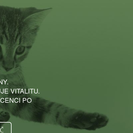
NY.
JE VITALITU.
CENCI PO
KČ