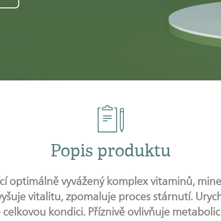
Popis produktu
cí optimálně vyvážený komplex vitaminů, miner
zvyšuje vitalitu, zpomaluje proces stárnutí. Ury
e celkovou kondici. Příznivě ovlivňuje metaboli