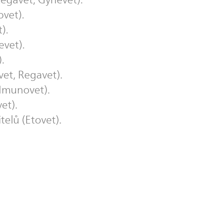
vet).
).
evet).
.
vet, Regavet).
 Imunovet).
et).
telů (Etovet).