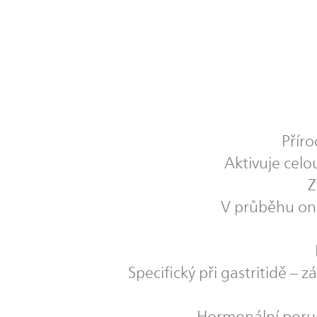
Příro
Aktivuje cel
Z
V průběhu one
Specifický při gastritidě –
Hormonální poruch