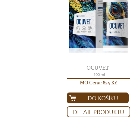
OCUVET
100 ml
MO Cena: 624 Kč
DO KOŠÍKU
DETAIL PRODUKTU