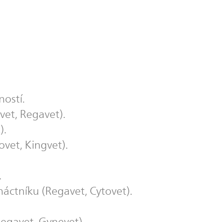
ností.
et, Regavet).
).
vet, Kingvet).
.
náctníku (Regavet, Cytovet).
Regavet, Gynevet).