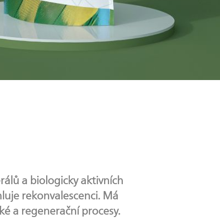
álů a biologicky aktivních
chluje rekonvalescenci. Má
cké a regenerační procesy.