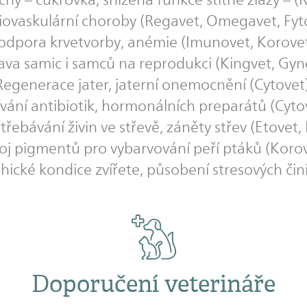
iovaskulární choroby (Regavet, Omegavet, Fyto
odpora krvetvorby, anémie (Imunovet, Korovet
ava samic i samců na reprodukci (Kingvet, Gyn
Regenerace jater, jaterní onemocnění (Cytovet)
vání antibiotik, hormonálních preparátů (Cyto
třebávání živin ve střevě, záněty střev (Etovet,
oj pigmentů pro vybarvování peří ptáků (Korov
hické kondice zvířete, působení stresových čini
Doporučení veterináře