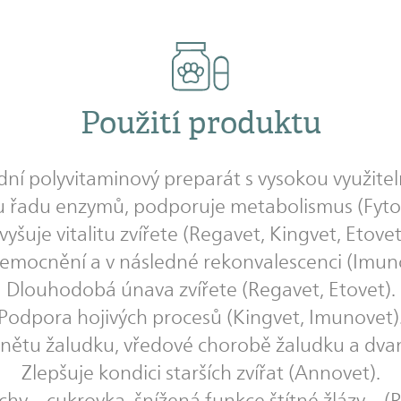
Použití produktu
dní polyvitaminový preparát s vysokou využitel
ou řadu enzymů, podporuje metabolismus (Fytov
vyšuje vitalitu zvířete (Regavet, Kingvet, Etovet
mocnění a v následné rekonvalescenci (Imuno
Dlouhodobá únava zvířete (Regavet, Etovet).
Podpora hojivých procesů (Kingvet, Imunovet)
 zánětu žaludku, vředové chorobě žaludku a dva
Zlepšuje kondici starších zvířat (Annovet).
y – cukrovka, šnížená funkce štítné žlázy – (