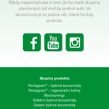
Nikdy nepochybujte o tom, že by malá skupina
otevřených lidí mohla změnit svět. Ve
skutečnosti je to jediná věc, která ho kdy
změnila.
Skupiny produktů
®
Pentagram
– bylinné koncentráty
®
Pentagram
– regenerační krémy
Mycosynergy
Solitérní bylinné koncentráty
Ostatní bylinné koncentráty