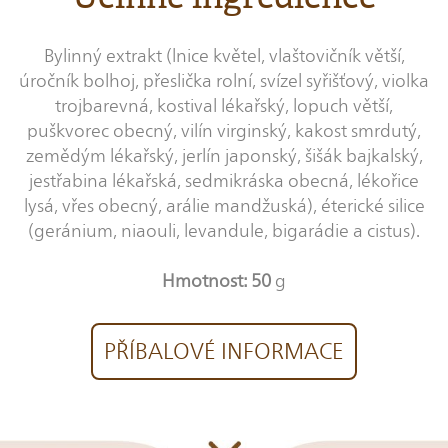
Bylinný extrakt (lnice květel, vlaštovičník větší,
úročník bolhoj, přeslička rolní, svízel syřišťový, violka
trojbarevná, kostival lékařský, lopuch větší,
puškvorec obecný, vilín virginský, kakost smrdutý,
zemědým lékařský, jerlín japonský, šišák bajkalský,
jestřabina lékařská, sedmikráska obecná, lékořice
lysá, vřes obecný, arálie mandžuská), éterické silice
(geránium, niaouli, levandule, bigarádie a cistus).
Hmotnost: 50
g
PŘÍBALOVÉ INFORMACE