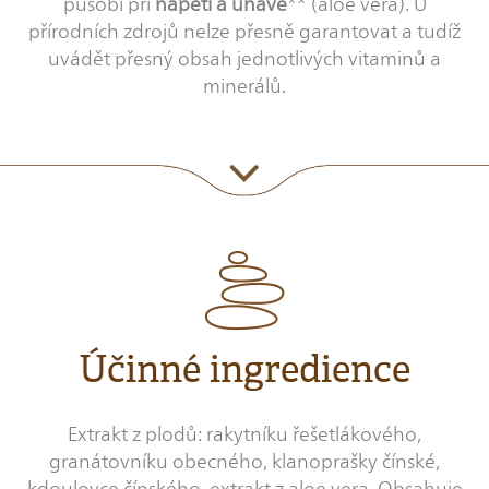
působí při
napětí a únavě
** (aloe vera). U
přírodních zdrojů nelze přesně garantovat a tudíž
uvádět přesný obsah jednotlivých vitaminů a
minerálů.
Účinné ingredience
Extrakt z plodů: rakytníku řešetlákového,
granátovníku obecného, klanoprašky čínské,
kdoulovce čínského, extrakt z aloe vera. Obsahuje