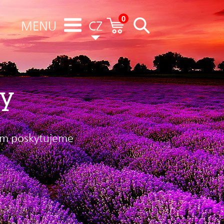
0
MENU
CZ
gy
rým poskytujeme