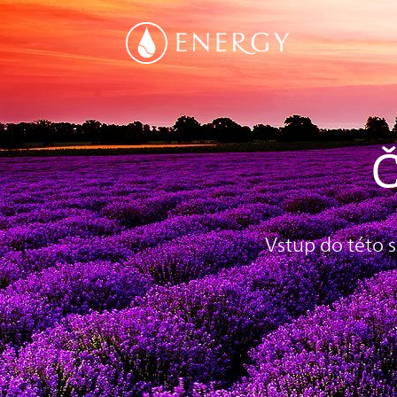
Č
Vstup do této 