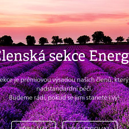
lenská sekce Ener
sekce je prémiovou výsadou našich členů, kte
nadstandardní péči.
Budeme rádi, pokud se jimi stanete i vy!