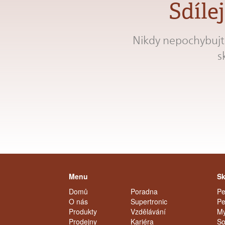
Sdíle
Nikdy nepochybujte
s
Menu
Sk
Domů
Poradna
Pe
O nás
Supertronic
Pe
Produkty
Vzdělávání
My
Prodejny
Kariéra
So