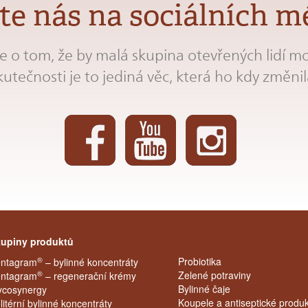
jte nás na sociálních m
 o tom, že by malá skupina otevřených lidí mo
kutečnosti je to jediná věc, která ho kdy změnil
upiny produktů
®
Probiotika
ntagram
– bylinné koncentráty
®
Zelené potraviny
ntagram
– regenerační krémy
Bylinné čaje
cosynergy
Koupele a antiseptické produk
litérní bylinné koncentráty