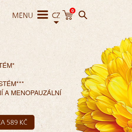
0
MENU
CZ
TÉM*
STÉM***
Í A MENOPAUZÁLNÍ
A 589 KČ