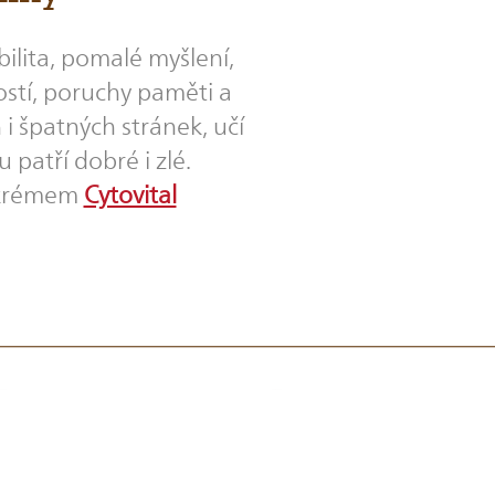
ilita, pomalé myšlení,
ostí, poruchy paměti a
i špatných stránek, učí
 patří dobré i zlé.
s krémem
Cytovital