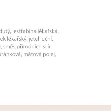
utý, jestřabina lékařská,
k lékařský, jetel luční,
 směs přírodních silic
ránková, mátová polej,