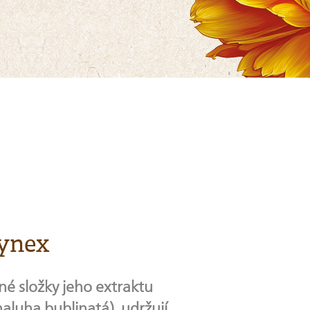
Gynex
é složky jeho extraktu
aluha bublinatá), udržují