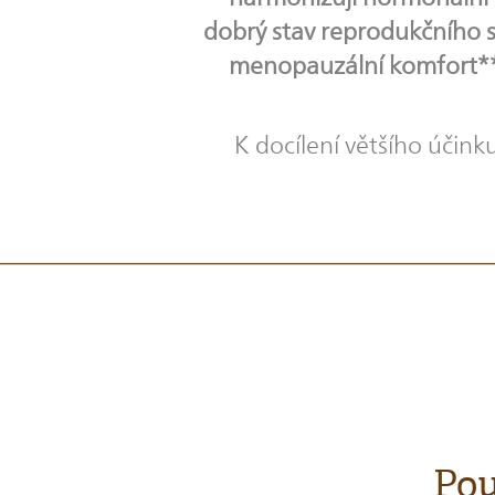
dobrý stav reprodukčního sy
menopauzální komfort****
K docílení většího úči
Pou