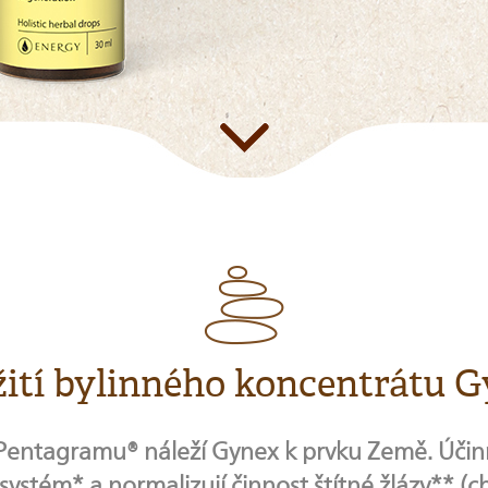
ití bylinného koncentrátu 
Pentagramu® náleží Gynex k prvku Země. Účinn
ystém* a normalizují činnost štítné žlázy** (ch