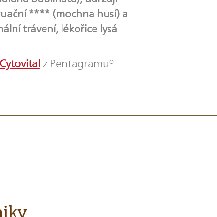
truační **** (mochna husí) a
ní trávení, lékořice lysá
Cytovital
z Pentagramu®
hiky