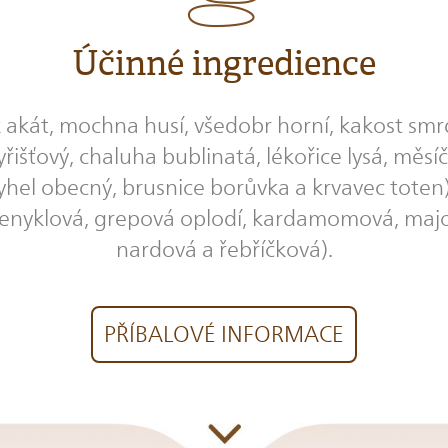
Účinné ingredience
k akát, mochna husí, všedobr horní, kakost smrd
yřišťový, chaluha bublinatá, lékořice lysá, měsíče
yhel obecný, brusnice borůvka a krvavec toten),
fenyklová, grepová oplodí, kardamomová, majo
nardová a řebříčková).
PŘÍBALOVÉ INFORMACE