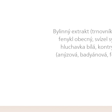
Bylinný extrakt (trnovní
fenykl obecný, svízel s
hluchavka bílá, kontr
(anýzová, badyánová, 