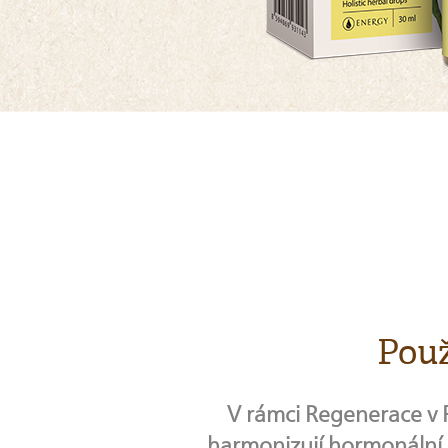
Použ
V rámci Regenerace v 
harmonizují hormonální s