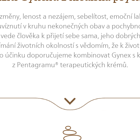
měny, lenost a nezájem, sebelítost, emoční lab
t, uvíznutí v kruhu nekonečných obav a pochybn
vede člověka k přijetí sebe sama, jeho dobrých 
ání životních okolností s vědomím, že k životu
šího účinku doporučujeme kombinovat Gynex 
z Pentagramu® terapeutických krémů.