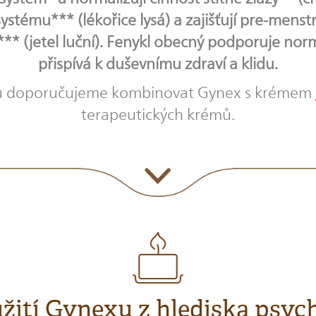
stému*** (lékořice lysá) a zajišťují pre-mens
 (jetel luční). Fenykl obecný podporuje normál
přispívá k duševnímu zdraví a klidu.
nku doporučujeme kombinovat Gynex s krémem
terapeutických krémů.
žití Gynexu z hlediska psyc