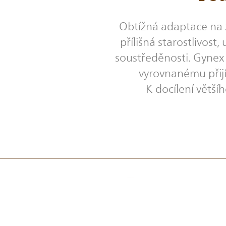
Obtížná adaptace na z
přílišná starostlivos
soustředěnosti. Gynex 
vyrovnanému přijím
K docílení vět