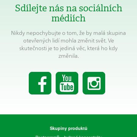
Sdílejte nás na sociálních
médiích
Nikdy nepochybujte o tom, že by malá skupina
otevřených lidí mohla změnit svět. Ve
skutečnosti je to jediná věc, která ho kdy
změnila.
Skupiny produktů
®