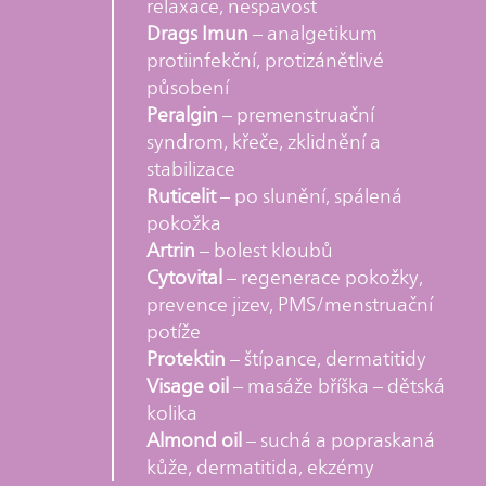
relaxace, nespavost
Drags Imun
– analgetikum
protiinfekční, protizánětlivé
působení
Peralgin
– premenstruační
syndrom, křeče, zklidnění a
stabilizace
Ruticelit
– po slunění, spálená
pokožka
Artrin
– bolest kloubů
Cytovital
– regenerace pokožky,
prevence jizev, PMS/menstruační
potíže
Protektin
– štípance, dermatitidy
Visage oil
– masáže bříška – dětská
kolika
Almond oil
– suchá a popraskaná
kůže, dermatitida, ekzémy