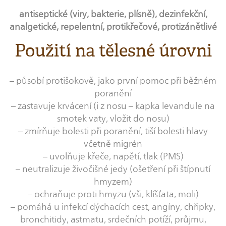
antiseptické (viry, bakterie, plísně), dezinfekční,
analgetické, repelentní, protikřečové, protizánětlivé
Použití na tělesné úrovni
– působí protišokově, jako první pomoc při běžném
poranění
– zastavuje krvácení (i z nosu – kapka levandule na
smotek vaty, vložit do nosu)
– zmírňuje bolesti při poranění, tiší bolesti hlavy
včetně migrén
– uvolňuje křeče, napětí, tlak (PMS)
– neutralizuje živočišné jedy (ošetření při štípnutí
hmyzem)
– ochraňuje proti hmyzu (vši, klíšťata, moli)
– pomáhá u infekcí dýchacích cest, angíny, chřipky,
bronchitidy, astmatu, srdečních potíží, průjmu,