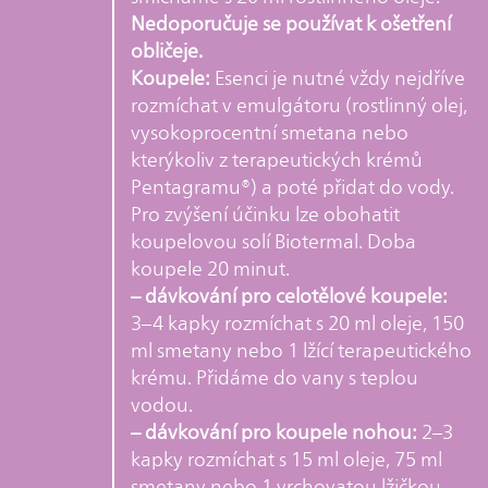
Nedoporučuje se používat k ošetření
obličeje.
Koupele:
Esenci je nutné vždy nejdříve
rozmíchat v emulgátoru (rostlinný olej,
vysokoprocentní smetana nebo
kterýkoliv z terapeutických krémů
Pentagramu®) a poté přidat do vody.
Pro zvýšení účinku lze obohatit
koupelovou solí Biotermal. Doba
koupele 20 minut.
– dávkování pro celotělové koupele:
3–4 kapky rozmíchat s 20 ml oleje, 150
ml smetany nebo 1 lžící terapeutického
krému. Přidáme do vany s teplou
vodou.
– dávkování pro koupele nohou:
2–3
kapky rozmíchat s 15 ml oleje, 75 ml
smetany nebo 1 vrchovatou lžičkou