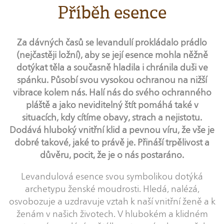
Příběh esence
Za dávných časů se levandulí prokládalo prádlo
(nejčastěji ložní), aby se její esence mohla něžně
dotýkat těla a současně hladila i chránila duši ve
spánku. Působí svou vysokou ochranou na nižší
vibrace kolem nás. Halí nás do svého ochranného
pláště a jako neviditelný štít pomáhá také v
situacích, kdy cítíme obavy, strach a nejistotu.
Dodává hluboký vnitřní klid a pevnou víru, že vše je
dobré takové, jaké to právě je. Přináší trpělivost a
důvěru, pocit, že je o nás postaráno.
Levandulová esence svou symbolikou dotýká
archetypu ženské moudrosti. Hledá, nalézá,
osvobozuje a uzdravuje vztah k naší vnitřní ženě a k
ženám v našich životech. V hlubokém a klidném