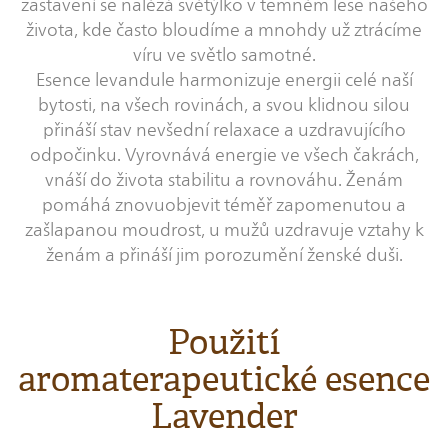
zastavení se nalézá světýlko v temném lese našeho
života, kde často bloudíme a mnohdy už ztrácíme
víru ve světlo samotné.
Esence levandule harmonizuje energii celé naší
bytosti, na všech rovinách, a svou klidnou silou
přináší stav nevšední relaxace a uzdravujícího
odpočinku. Vyrovnává energie ve všech čakrách,
vnáší do života stabilitu a rovnováhu. Ženám
pomáhá znovuobjevit téměř zapomenutou a
zašlapanou moudrost, u mužů uzdravuje vztahy k
ženám a přináší jim porozumění ženské duši.
Použití
aromaterapeutické esence
Lavender