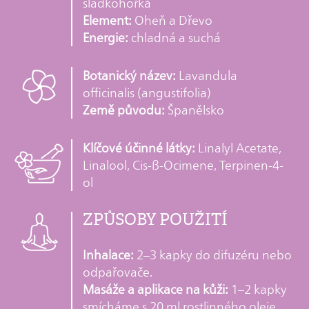
sladkohořká
Element:
Oheň a Dřevo
Energie:
chladná a suchá
Botanický název:
Lavandula
officinalis (angustifolia)
Země původu:
Španělsko
Klíčové účinné látky:
Linalyl Acetate,
Linalool, Cis-ß-Ocimene, Terpinen-4-
ol
ZPŮSOBY POUŽITÍ
Inhalace:
2–3 kapky do difuzéru nebo
odpařovače.
Masáže a aplikace na kůži:
1–2 kapky
smícháme s 20 ml rostlinného oleje.