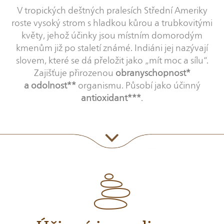
V tropických deštných pralesích Střední Ameriky
roste vysoký strom s hladkou kůrou a trubkovitými
květy, jehož účinky jsou místním domorodým
kmenům již po staletí známé. Indiáni jej nazývají
slovem, které se dá přeložit jako „mít moc a sílu“.
Zajišťuje přirozenou
obranyschopnost*
a odolnost**
organismu. Působí jako účinný
antioxidant***
.