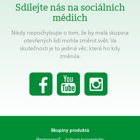
Sdílejte nás na sociálních
médiích
Nikdy nepochybujte o tom, že by malá skupina
otevřených lidí mohla změnit svět. Ve
skutečnosti je to jediná věc, která ho kdy
změnila.
Skupiny produktů
®
Pentagram
– bylinné koncentráty