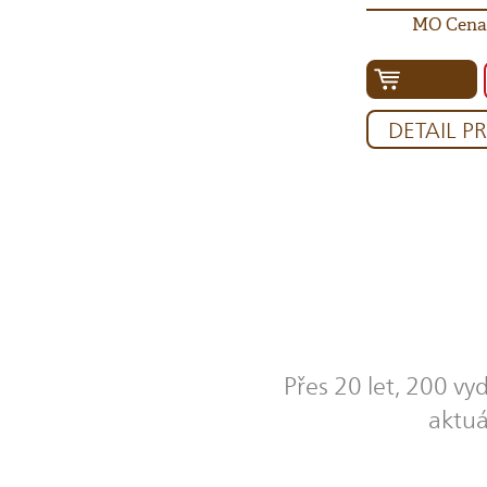
MO Cena:
DETAIL P
Přes 20 let, 200 vy
aktuá