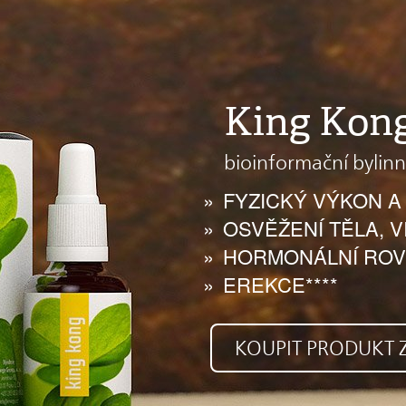
King Kon
bioinformační bylin
FYZICKÝ VÝKON A 
OSVĚŽENÍ TĚLA, VI
HORMONÁLNÍ ROV
EREKCE****
KOUPIT PRODUKT Z