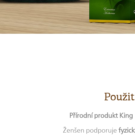
Použit
Přírodní produkt King
Ženšen podporuje
fyzic