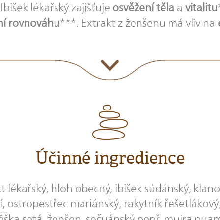
 Ibišek lékařský zajišťuje
osvěžení těla
a
vitalitu
í rovnováhu
***. Extrakt z ženšenu má vliv na
Účinné ingredience
kt lékařský, hloh obecný, ibišek súdánský, klan
, ostropestřec mariánský, rakytník řešetlákový,
ojtěška setá, ženšen, sečuánský pepř, muira pua