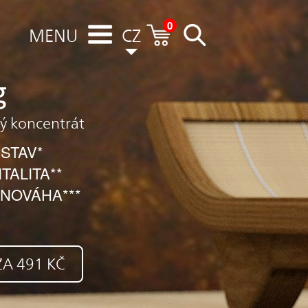
0
MENU
CZ
g
ný koncentrát
STAV*
TALITA**
NOVÁHA***
A 491 KČ