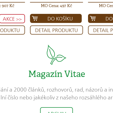
 907 Kč
MO Cena: 497 Kč
MO Cen
DO KOŠÍKU
DO
AKCE >>
RODUKTU
DETAIL PRODUKTU
DETAIL
Magazín Vitae
dání a 2000 článků, rozhovorů, rad, názorů a in
lní číslo nebo jakékoliv z našeho rozsáhlého ar