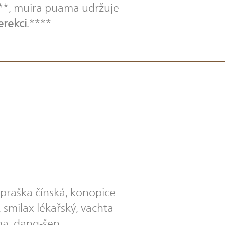
**, muira puama udržuje
erekci
.****
opraška čínská, konopice
 smilax lékařský, vachta
ma, dang-šen.