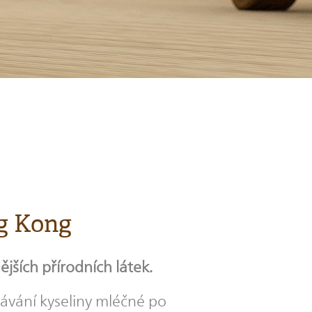
ng Kong
ších přírodních látek.
vání kyseliny mléčné po