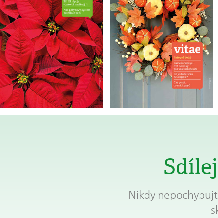
Sdíle
Nikdy nepochybujte
s