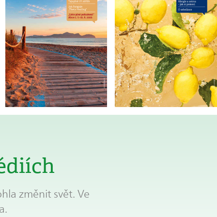
édiích
hla změnit svět. Ve
a.