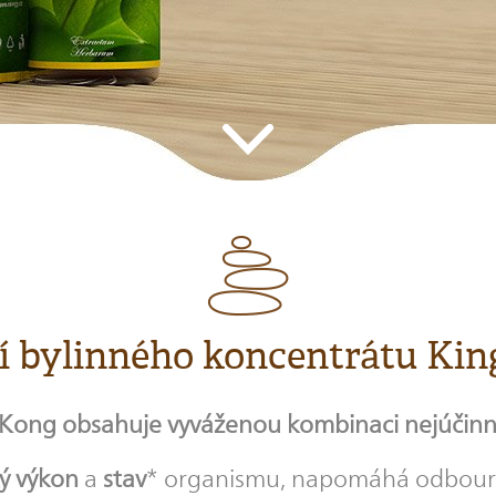
í bylinného koncentrátu Ki
 Kong obsahuje vyváženou kombinaci nejúčinněj
ký výkon
a
stav
* organismu, napomáhá odbourá