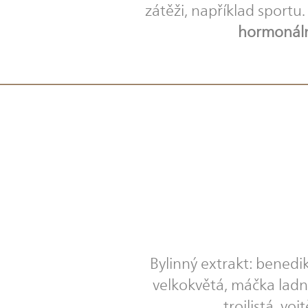
zátěži, například sportu.
hormonáln
Bylinný extrakt: benedi
velkokvětá, máčka ladní
trojlistá, v