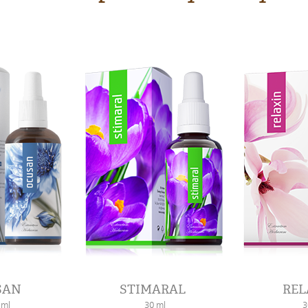
SAN
STIMARAL
REL
 ml
30 ml
3