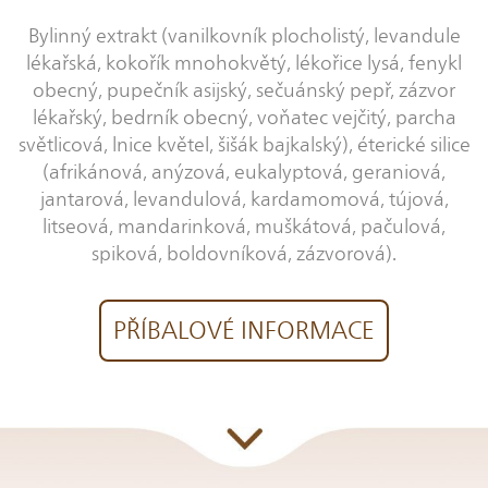
Bylinný extrakt (vanilkovník plocholistý, levandule
lékařská, kokořík mnohokvětý, lékořice lysá, fenykl
obecný, pupečník asijský, sečuánský pepř, zázvor
lékařský, bedrník obecný, voňatec vejčitý, parcha
světlicová, lnice květel, šišák bajkalský), éterické silice
(afrikánová, anýzová, eukalyptová, geraniová,
jantarová, levandulová, kardamomová, tújová,
litseová, mandarinková, muškátová, pačulová,
spiková, boldovníková, zázvorová).
PŘÍBALOVÉ INFORMACE