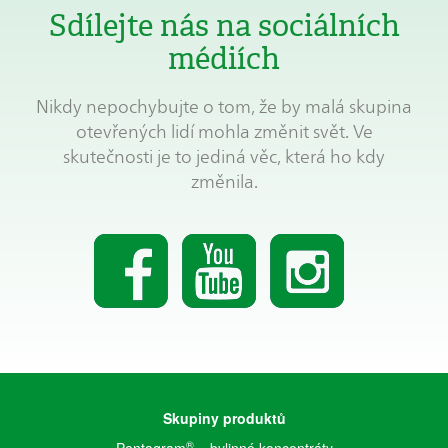
Sdílejte nás na sociálních
médiích
Nikdy nepochybujte o tom, že by malá skupina
otevřených lidí mohla změnit svět. Ve
skutečnosti je to jediná věc, která ho kdy
změnila.
Skupiny produktů
®
Pentagram
– bylinné koncentráty