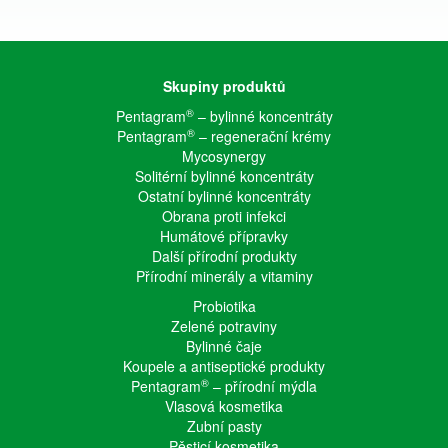
Skupiny produktů
®
Pentagram
– bylinné koncentráty
®
Pentagram
– regenerační krémy
Mycosynergy
Solitérní bylinné koncentráty
Ostatní bylinné koncentráty
Obrana proti infekci
Humátové přípravky
Další přírodní produkty
Přírodní minerály a vitaminy
Probiotika
Zelené potraviny
Bylinné čaje
Koupele a antiseptické produkty
®
Pentagram
– přírodní mýdla
Vlasová kosmetika
Zubní pasty
Pěsticí kosmetika