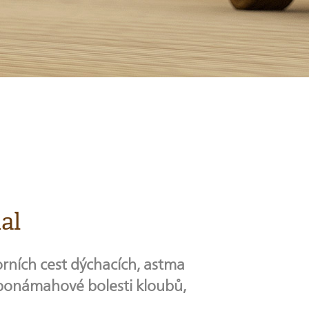
al
orních cest dýchacích, astma
 ponámahové bolesti kloubů,