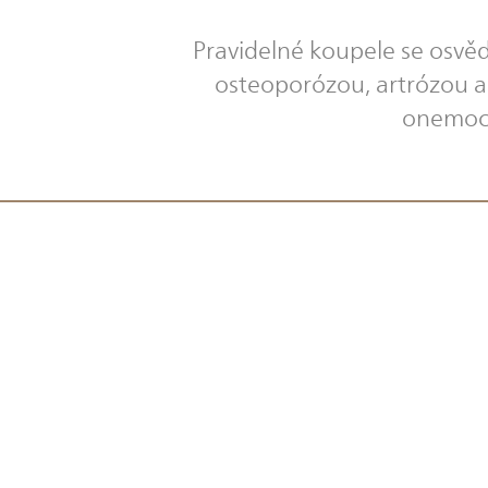
Pravidelné koupele se osvěd
osteoporózou, artrózou a 
onemocn