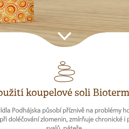
oužití koupelové soli Bioterm
řídla Podhájska působí příznivě na problémy h
při doléčování zlomenin, zmírňuje chronické i
svalů, páteře.