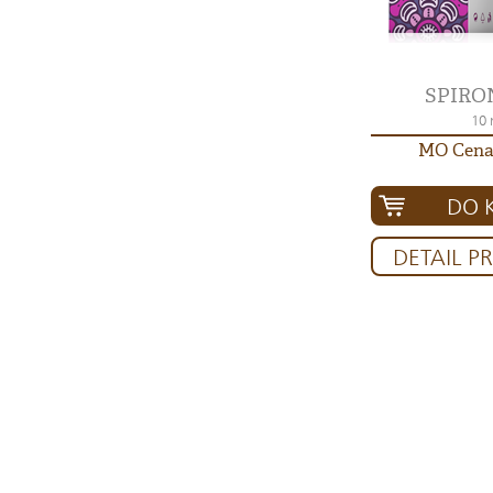
SPIRO
10 
MO Cena:
DO 
DETAIL P