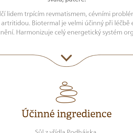
čí lidem trpícím revmatismem, cévními problémy,
artritidou. Biotermal je velmi účinný při léčbě
ění. Harmonizuje celý energetický systém or
Účinné ingredience
Sůl z vřídla Podhájska.