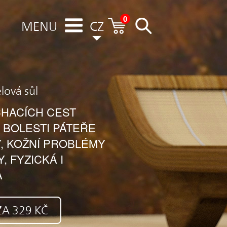
0
MENU
CZ
lová sůl
HACÍCH CEST
 BOLESTI PÁTEŘE
, KOŽNÍ PROBLÉMY
 FYZICKÁ I
A
A 329 KČ