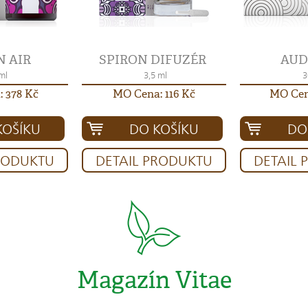
N AIR
SPIRON DIFUZÉR
AUD
ml
3,5 ml
3
 378 Kč
MO Cena: 116 Kč
MO Cen
KOŠÍKU
DO KOŠÍKU
DO
RODUKTU
DETAIL PRODUKTU
DETAIL
Magazín Vitae