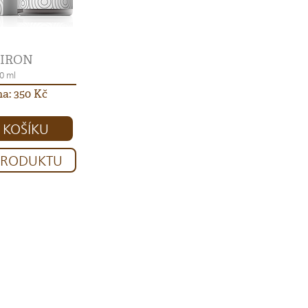
IRON
0 ml
a: 350 Kč
 KOŠÍKU
 PRODUKTU