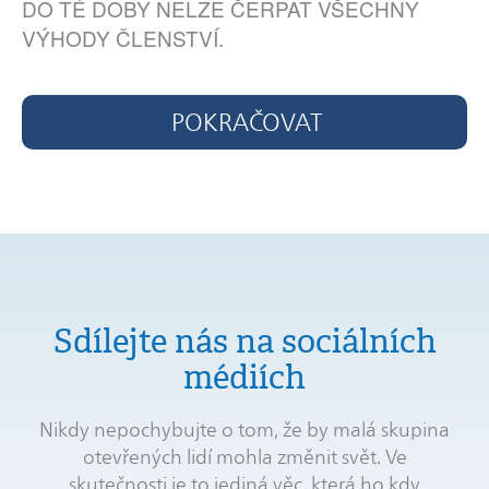
DO TÉ DOBY NELZE ČERPAT VŠECHNY
VÝHODY ČLENSTVÍ.
POKRAČOVAT
Sdílejte nás na sociálních
médiích
Nikdy nepochybujte o tom, že by malá skupina
otevřených lidí mohla změnit svět. Ve
skutečnosti je to jediná věc, která ho kdy