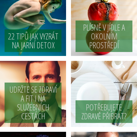
PLÍSNĚ V JÍDLE A
22 TIPŮ JAK VYZRÁT
OKOLNÍM
NA JARNÍ DETOX
PROSTŘEDÍ
UDRŽTE SE ZDRAVÍ
A FIT I NA
SLUŽEBNÍCH
POTŘEBUJETE
CESTÁCH
ZDRAVĚ PŘIBRAT?