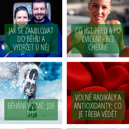
JAK SE ZAMILOVAT
CO JÍST PŘED A PO
DO BĚHU A
CVIČENÍ - BEZ
VYDRŽET U NĚJ
CHEMIE
VOLNÉ RADIKÁLY A
BĚHÁNÍ V ZIMĚ: JDE
ANTIOXIDANTY: CO
TO!
JE TŘEBA VĚDĚT