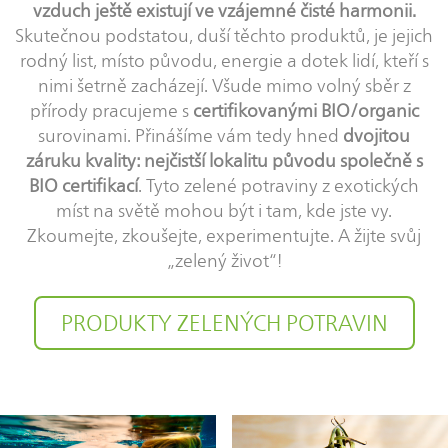
vzduch ještě existují ve vzájemné čisté harmonii.
Skutečnou podstatou, duší těchto produktů, je jejich
rodný list, místo původu, energie a dotek lidí, kteří s
nimi šetrně zacházejí. Všude mimo volný sběr z
přírody pracujeme s
certifikovanými BIO/organic
surovinami. Přinášíme vám tedy hned
dvojitou
záruku kvality: nejčistší lokalitu původu společně s
BIO certifikací
. Tyto zelené potraviny z exotických
míst na světě mohou být i tam, kde jste vy.
Zkoumejte, zkoušejte, experimentujte. A žijte svůj
„zelený život“!
PRODUKTY ZELENÝCH POTRAVIN