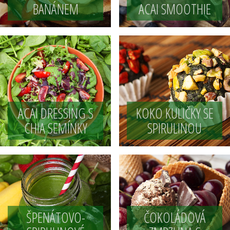
BANÁNEM
ACAI SMOOTHIE
ACAI DRESSING S
KOKO KULIČKY SE
CHIA SEMÍNKY
SPIRULINOU
ŠPENÁTOVO-
ČOKOLÁDOVÁ