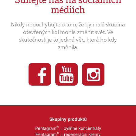
Sdílejte nás na sociálních
médiích
Nikdy nepochybujte o tom, že by malá skupina
otevřených lidí mohla změnit svět. Ve
skutečnosti je to jediná věc, která ho kdy
změnila.
Skupiny produktů
®
Pentagram
– bylinné koncentráty
®
Pentagram
– regenerační krémy