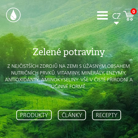
0
CZ
Zelené potraviny
Z NEJČISTŠÍCH ZDROJŮ NA ZEMI S ÚŽASNÝM OBSAHEM
NUTRIČNÍCH PRVKŮ. VITAMINY, MINERÁLY, ENZYMY,
ANTIOXIDANTY, AMINOKYSELINY. VŠE V ČISTÉ PŘÍRODNÍ A
ÚČINNÉ FORMĚ.
PRODUKTY
ČLÁNKY
RECEPTY