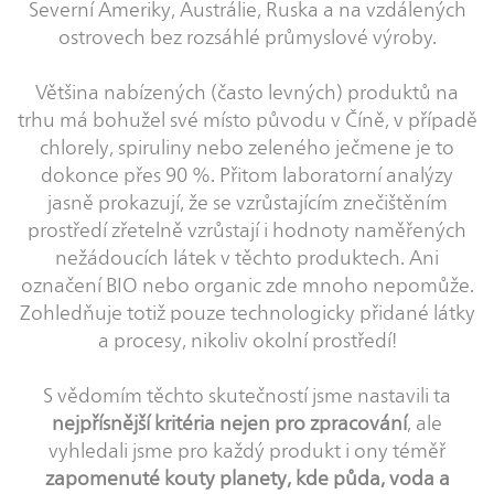
Severní Ameriky, Austrálie, Ruska a na vzdálených
ostrovech bez rozsáhlé průmyslové výroby.
Většina nabízených (často levných) produktů na
trhu má bohužel své místo původu v Číně, v případě
chlorely, spiruliny nebo zeleného ječmene je to
dokonce přes 90 %. Přitom laboratorní analýzy
jasně prokazují, že se vzrůstajícím znečištěním
prostředí zřetelně vzrůstají i hodnoty naměřených
nežádoucích látek v těchto produktech. Ani
označení BIO nebo organic zde mnoho nepomůže.
Zohledňuje totiž pouze technologicky přidané látky
a procesy, nikoliv okolní prostředí!
S vědomím těchto skutečností jsme nastavili ta
nejpřísnější kritéria nejen pro zpracování
, ale
vyhledali jsme pro každý produkt i ony téměř
zapomenuté kouty planety, kde půda, voda a