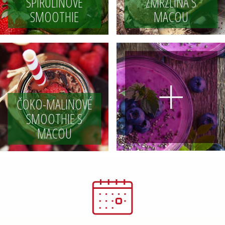
SPIRULINOVÉ
ZMRZLINA S
SMOOTHIE
MACOU
ČOKO-MALINOVÉ
SMOOTHIE S
MACOU