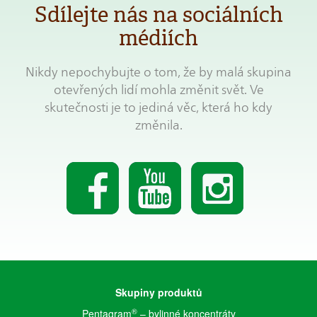
Sdílejte nás na sociálních
médiích
Nikdy nepochybujte o tom, že by malá skupina
otevřených lidí mohla změnit svět. Ve
skutečnosti je to jediná věc, která ho kdy
změnila.
Skupiny produktů
®
Pentagram
– bylinné koncentráty