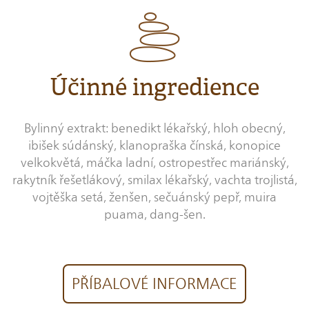
Účinné ingredience
Bylinný extrakt: benedikt lékařský, hloh obecný,
ibišek súdánský, klanopraška čínská, konopice
velkokvětá, máčka ladní, ostropestřec mariánský,
rakytník řešetlákový, smilax lékařský, vachta trojlistá,
vojtěška setá, ženšen, sečuánský pepř, muira
puama, dang-šen.
PŘÍBALOVÉ INFORMACE