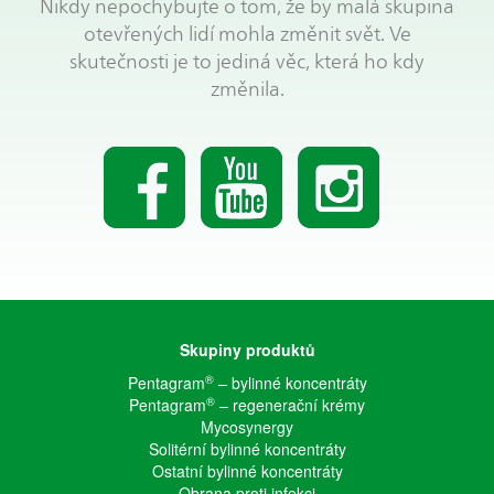
Nikdy nepochybujte o tom, že by malá skupina
otevřených lidí mohla změnit svět. Ve
skutečnosti je to jediná věc, která ho kdy
změnila.
Skupiny produktů
®
Pentagram
– bylinné koncentráty
®
Pentagram
– regenerační krémy
Mycosynergy
Solitérní bylinné koncentráty
Ostatní bylinné koncentráty
Obrana proti infekci