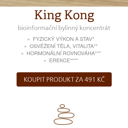
King Kong
bioinformační bylinný koncentrát
FYZICKÝ VÝKON A STAV*
OSVĚŽENÍ TĚLA, VITALITA**
HORMONÁLNÍ ROVNOVÁHA***
EREKCE****
KOUPIT PRODUKT ZA 491 KČ